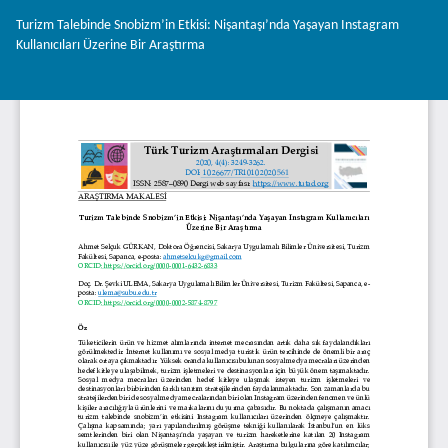
Makale
Turizm Talebinde Snobizm’in Etkisi: Nişantaşı’nda Yaşayan Instagram
Detayına
Kullanıcıları Üzerine Bir Araştırma
Dönün
İnd
PD
İnd