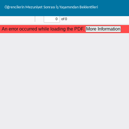
Makale
Öğrencilerin Mezuniyet Sonrası İş Yaşamından Beklentileri
Detayına
Dönün