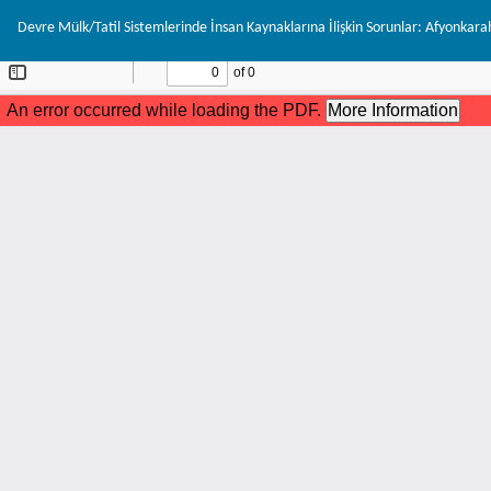
Makale
Devre Mülk/Tatil Sistemlerinde İnsan Kaynaklarına İlişkin Sorunlar: Afyonkara
Detayına
Dönün