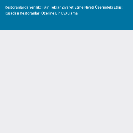
Makale
Restoranlarda Yenilikçiliğin Tekrar Ziyaret Etme Niyeti Üzerindeki Etkisi:
Detayına
Kuşadası Restoranları Üzerine Bir Uygulama
Dönün
İnd
PD
İnd