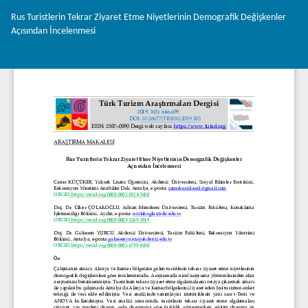
Makale
Rus Turistlerin Tekrar Ziyaret Etme Niyetlerinin Demografik Değişkenler
Detayına
Açısından İncelenmesi
Dönün
İnd
PD
İnd