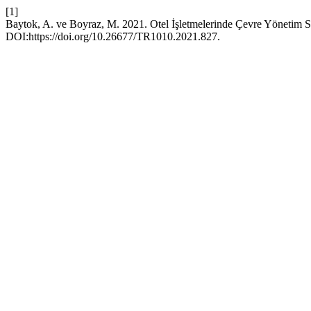
[1]
Baytok, A. ve Boyraz, M. 2021. Otel İşletmelerinde Çevre Yönetim S
DOI:https://doi.org/10.26677/TR1010.2021.827.