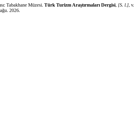
ısı: Tabakhane Müzesi.
Türk Turizm Araştırmaları Dergisi
,
[S. l.]
, 
 ağu. 2026.