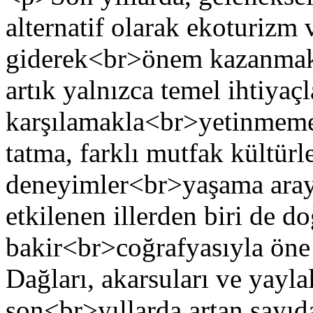
alternatif olarak ekoturizm 
giderek<br>önem kazanmaktad
artık yalnızca temel ihtiyaçl
karşılamakla<br>yetinmemek
tatma, farklı mutfak kültürl
deneyimler<br>yaşama arayı
etkilenen illerden biri de do
bakir<br>coğrafyasıyla öne
Dağları, akarsuları ve yayla
son<br>yıllarda artan sayıda