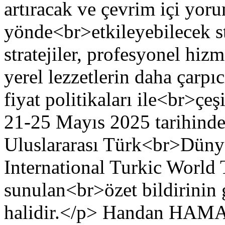
artıracak ve çevrim içi yor
yönde<br>etkileyebilecek st
stratejiler, profesyonel hi
yerel lezzetlerin daha çarpı
fiyat politikaları ile<br>çe
21-25 Mayıs 2025 tarihinde
Uluslararası Türk<br>Düny
International Turkic World
sunulan<br>özet bildirinin g
halidir.</p>
Handan HAMA