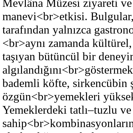
Mevlâna Müzesi ziyareti ve
manevi<br>etkisi. Bulgular,
tarafından yalnızca gastron
<br>aynı zamanda kültürel, 
taşıyan bütüncül bir deneyi
algılandığını<br>göstermekte
bademli köfte, sirkencübin 
özgün<br>yemekleri yüksek
Yemeklerdeki tatlı–tuzlu ve
sahip<br>kombinasyonların i