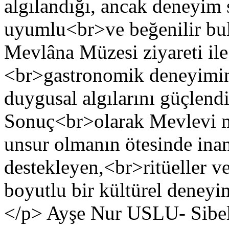
algılandığı, ancak deneyim s
uyumlu<br>ve beğenilir bulu
Mevlâna Müzesi ziyareti ile
<br>gastronomik deneyimin 
duygusal algılarını güçlendi
Sonuç<br>olarak Mevlevi m
unsur olmanın ötesinde ina
destekleyen,<br>ritüeller v
boyutlu bir kültürel deney
</p>
Ayşe Nur USLU- Sib