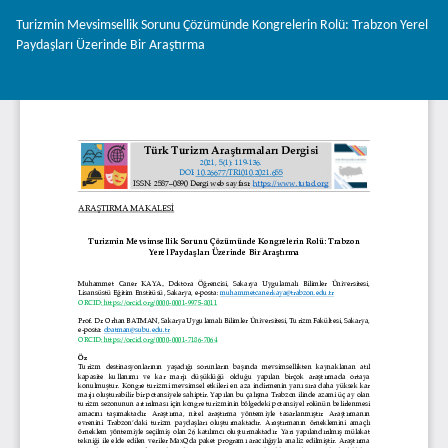
Makale
Turizmin Mevsimsellik Sorunu Çözümünde Kongrelerin Rolü: Trabzon Yerel
Detayına
Paydaşları Üzerinde Bir Araştırma
Dönün
İnd
PD
İnd