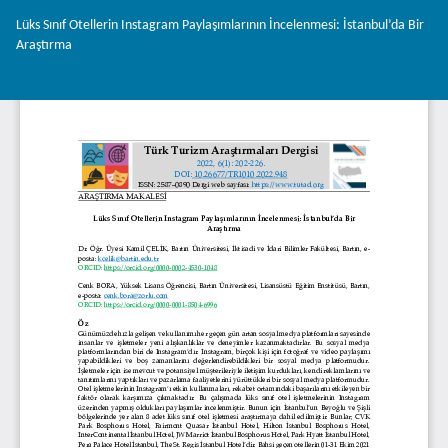
Makale
Lüks Sınıf Otellerin Instagram Paylaşımlarının İncelenmesi: İstanbul’da Bir
Detayına
Araştırma
Dönün
İnd
PD
İnd