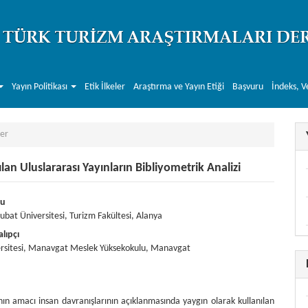
Yayın Politikası
Etik İlkeler
Araştırma ve Yayın Etiği
Başvuru
İndeks, V
er
lan Uluslararası Yayınların Bibliyometrik Analizi
r##
.themes.bootstrap3.article.main##
lu
ubat Üniversitesi, Turizm Fakültesi, Alanya
lıpçı
ersitesi, Manavgat Meslek Yüksekokulu, Manavgat
ın amacı insan davranışlarının açıklanmasında yaygın olarak kullanılan