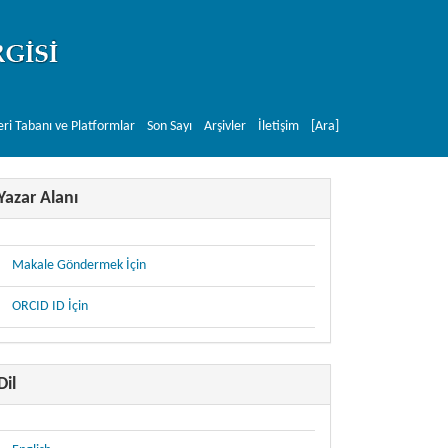
eri Tabanı ve Platformlar
Son Sayı
Arşivler
İletişim
[Ara]
Yazar Alanı
Makale Göndermek İçin
ORCID ID İçin
Dil