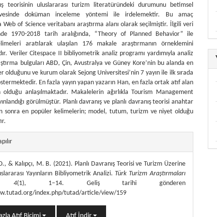
ış teorisinin uluslararası turizm literatüründeki durumunu betimsel
evesinde doküman inceleme yöntemi ile irdelemektir. Bu amaç
Web of Science veritabanı araştırma alanı olarak seçilmiştir. İlgili veri
nde 1970-2018 tarih aralığında, “Theory of Planned Behavior” ile
limeleri aratılarak ulaşılan 176 makale araştırmanın örneklemini
ır. Veriler Citespace II bibliyometrik analiz programı yardımıyla analiz
raştırma bulguları ABD, Çin, Avustralya ve Güney Kore’nin bu alanda en
r olduğunu ve kurum olarak Sejong Universitesi’nin 7 yayın ile ilk sırada
östermektedir. En fazla yayın yapan yazarın Han, en fazla ortak atıf alan
n olduğu anlaşılmaktadır. Makalelerin ağırlıkla Tourism Management
ınlandığı görülmüştür. Planlı davranış ve planlı davranış teorisi anahtar
n sonra en popüler kelimelerin; model, tutum, turizm ve niyet olduğu
ır.
themes.bootstrap3.article.details##
apılır
., & Kalıpçı, M. B. (2021). Planlı Davranış Teorisi ve Turizm Üzerine
slararası Yayınların Bibliyometrik Analizi.
Türk Turizm Araştırmaları
,
4
(1), 1–14. Geliş tarihi gönderen
w.tutad.org/index.php/tutad/article/view/159
zla Atıf Biçimi
Atıf İndir