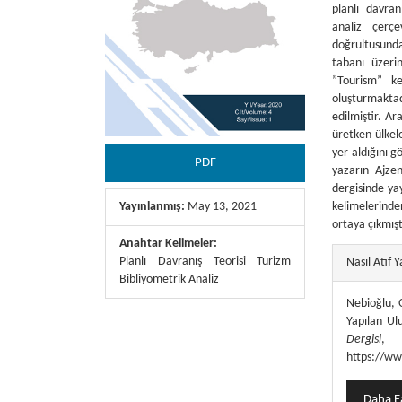
planlı davran
analiz çerç
doğrultusunda 
tabanı üzeri
”Tourism” ke
oluşturmaktad
edilmiştir. A
üretken ülkele
yer aldığını g
PDF
yazarın Ajze
dergisinde yay
kelimelerinde
Yayınlanmış:
May 13, 2021
ortaya çıkmışt
Anahtar Kelimeler:
##plugins.
Planlı Davranış Teorisi Turizm
Nasıl Atıf Y
Bibliyometrik Analiz
Nebioğlu, O
Yapılan Ulu
Dergisi
https://ww
Daha Fa