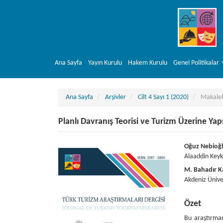
##plugins.themes.bootstrap3.accessible_menu.main_navigation##
##plugins.themes.bootstrap3.accessible_menu.main_content##
##plugins.themes.bootstrap3.accessible_menu.sidebar##
Ana Sayfa
Yayın Kurulu
Hakem Kurulu
Genel Politikalar
Ana Sayfa
Arşivler
Cilt 4 Sayı 1 (2020)
Makalel
Planlı Davranış Teorisi ve Turizm Üzerine Yapı
##plugins.themes.bootstrap3.article.sideba
##plugins
Oğuz Nebioğ
Alaaddin Keyk
M. Bahadır Ka
Akdeniz Üniv
Özet
Bu araştırman