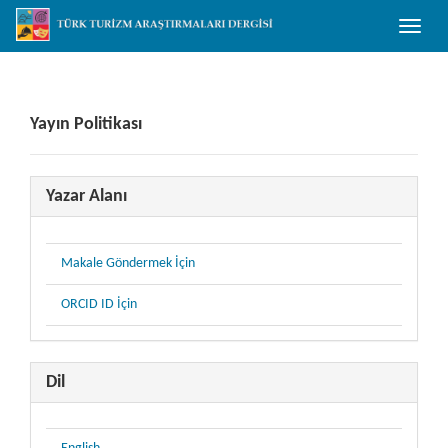
##plugins.themes.bootstrap3.accessible_menu.main_navigation##
Toggle
##plugins.themes.bootstrap3.accessible_menu.main_content##
naviga
##plugins.themes.bootstrap3.accessible_menu.sidebar##
Yayın Politikası
Yazar Alanı
Makale Göndermek İçin
ORCID ID İçin
Dil