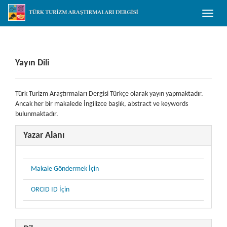
##plugins.themes.bootstrap3.accessible_menu.main_navigation##
Toggle
##plugins.themes.bootstrap3.accessible_menu.main_content##
naviga
##plugins.themes.bootstrap3.accessible_menu.sidebar##
Yayın Dili
Türk Turizm Araştırmaları Dergisi Türkçe olarak yayın yapmaktadır.
Ancak her bir makalede İngilizce başlık, abstract ve keywords
bulunmaktadır.
Yazar Alanı
Makale Göndermek İçin
ORCID ID İçin