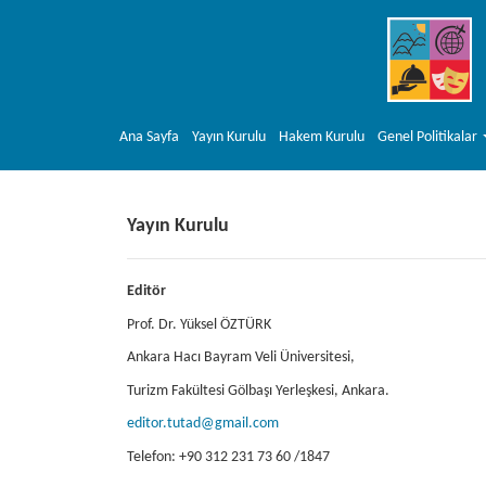
##plugins.themes.bootstrap3.accessible_menu.main_navigation##
##plugins.themes.bootstrap3.accessible_menu.main_content##
##plugins.themes.bootstrap3.accessible_menu.sidebar##
Ana Sayfa
Yayın Kurulu
Hakem Kurulu
Genel Politikalar
Yayın Kurulu
Editör
Prof. Dr. Yüksel ÖZTÜRK
Ankara Hacı Bayram Veli Üniversitesi,
Turizm Fakültesi Gölbaşı Yerleşkesi, Ankara.
editor.tutad@gmail.com
Telefon: +90 312 231 73 60 /1847