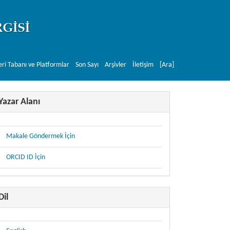
eri Tabanı ve Platformlar
Son Sayı
Arşivler
İletişim
[Ara]
Yazar Alanı
Makale Göndermek İçin
ORCID ID İçin
Dil