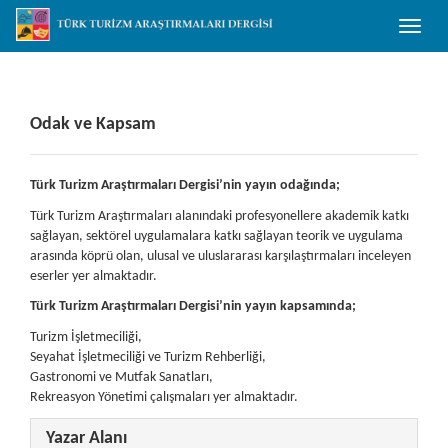
##plugins.themes.bootstrap3.accessible_menu.main_navigation##
Toggle
##plugins.themes.bootstrap3.accessible_menu.main_content##
naviga
##plugins.themes.bootstrap3.accessible_menu.sidebar##
Odak ve Kapsam
Türk Turizm Araştırmaları Dergisi’nin yayın odağında;
Türk Turizm Araştırmaları alanındaki profesyonellere akademik katkı
sağlayan, sektörel uygulamalara katkı sağlayan teorik ve uygulama
arasında köprü olan, ulusal ve uluslararası karşılaştırmaları inceleyen
eserler yer almaktadır.
Türk Turizm Araştırmaları Dergisi’nin yayın kapsamında;
Turizm İşletmeciliği,
Seyahat İşletmeciliği ve Turizm Rehberliği,
Gastronomi ve Mutfak Sanatları,
Rekreasyon Yönetimi çalışmaları yer almaktadır.
Yazar Alanı