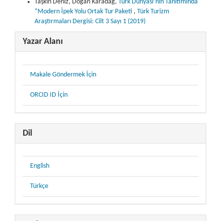
Taşkın Deniz, Doğan Karadağ,
Türk Dünyası’nın Tanıtımında
“Modern İpek Yolu Ortak Tur Paketi
,
Türk Turizm
Araştırmaları Dergisi: Cilt 3 Sayı 1 (2019)
Yazar Alanı
Makale Göndermek İçin
ORCID ID İçin
Dil
English
Türkçe