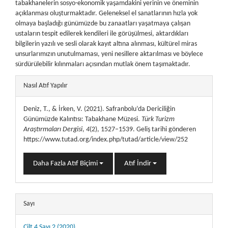
tabakhanelerin sosyo-ekonomik yaşamdakini yerinin ve öneminin
açıklanması oluşturmaktadır. Geleneksel el sanatlarının hızla yok
olmaya başladığı günümüzde bu zanaatları yaşatmaya çalışan
ustaların tespit edilerek kendileri ile görüşülmesi, aktardıkları
bilgilerin yazılı ve sesli olarak kayıt altına alınması, kültürel miras
unsurlarımızın unutulmaması, yeni nesillere aktarılması ve böylece
sürdürülebilir kılınmaları açısından mutlak önem taşımaktadır.
##plugins.themes.bootstrap3.article.details##
Nasıl Atıf Yapılır
Deniz, T., & İrken, V. (2021). Safranbolu’da Dericiliğin
Günümüzde Kalıntısı: Tabakhane Müzesi.
Türk Turizm
Araştırmaları Dergisi
,
4
(2), 1527–1539. Geliş tarihi gönderen
https://www.tutad.org/index.php/tutad/article/view/252
Daha Fazla Atıf Biçimi
Atıf İndir
Sayı
Cilt 4 Sayı 2 (2020)