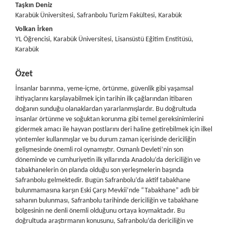
##plugins.themes.bootstrap3.article.main##
Taşkın Deniz
Karabük Üniversitesi, Safranbolu Turizm Fakültesi, Karabük
Volkan İrken
YL Öğrencisi, Karabük Üniversitesi, Lisansüstü Eğitim Enstitüsü,
Karabük
Özet
İnsanlar barınma, yeme-içme, örtünme, güvenlik gibi yaşamsal
ihtiyaçlarını karşılayabilmek için tarihin ilk çağlarından itibaren
doğanın sunduğu olanaklardan yararlanmışlardır. Bu doğrultuda
insanlar örtünme ve soğuktan korunma gibi temel gereksinimlerini
gidermek amacı ile hayvan postlarını deri haline getirebilmek için ilkel
yöntemler kullanmışlar ve bu durum zaman içerisinde dericiliğin
gelişmesinde önemli rol oynamıştır. Osmanlı Devleti’nin son
döneminde ve cumhuriyetin ilk yıllarında Anadolu’da dericiliğin ve
tabakhanelerin ön planda olduğu son yerleşmelerin başında
Safranbolu gelmektedir. Bugün Safranbolu’da aktif tabakhane
bulunmamasına karşın Eski Çarşı Mevkii’nde “Tabakhane” adlı bir
sahanın bulunması, Safranbolu tarihinde dericiliğin ve tabakhane
bölgesinin ne denli önemli olduğunu ortaya koymaktadır. Bu
doğrultuda araştırmanın konusunu, Safranbolu’da dericiliğin ve