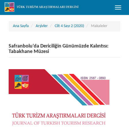
##plugins.themes.bootstrap3.accessible_menu.main_navigation##
Toggle
##plugins.themes.bootstrap3.accessible_menu.main_content##
naviga
##plugins.themes.bootstrap3.accessible_menu.sidebar##
Ana Sayfa
Arşivler
Cilt 4 Sayı 2 (2020)
Makaleler
Safranbolu’da Dericiliğin Günümüzde Kalıntısı:
Tabakhane Müzesi
##plugins.themes.bootstrap3.article.sidebar##