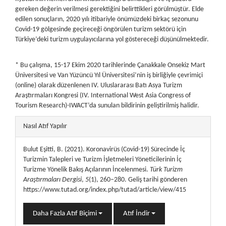
gereken değerin verilmesi gerektiğini belirttikleri görülmüştür. Elde
edilen sonuçların, 2020 yılı itibariyle önümüzdeki birkaç sezonunu
Covid-19 gölgesinde geçireceği öngörülen turizm sektörü için
Türkiye’deki turizm uygulayıcılarına yol göstereceği düşünülmektedir.
* Bu çalışma, 15-17 Ekim 2020 tarihlerinde Çanakkale Onsekiz Mart
Üniversitesi ve Van Yüzüncü Yıl Üniversitesi’nin iş birliğiyle çevrimiçi
(online) olarak düzenlenen IV. Uluslararası Batı Asya Turizm
Araştırmaları Kongresi (IV. International West Asia Congress of
Tourism Research)-IWACT’da sunulan bildirinin geliştirilmiş halidir.
##plugins.themes.bootstrap3.article.details##
Nasıl Atıf Yapılır
Bulut Eşitti, B. (2021). Koronavirüs (Covid-19) Sürecinde İç
Turizmin Talepleri ve Turizm İşletmeleri Yöneticilerinin İç
Turizme Yönelik Bakış Açılarının İncelenmesi.
Türk Turizm
Araştırmaları Dergisi
,
5
(1), 260–280. Geliş tarihi gönderen
https://www.tutad.org/index.php/tutad/article/view/415
Daha Fazla Atıf Biçimi
Atıf İndir