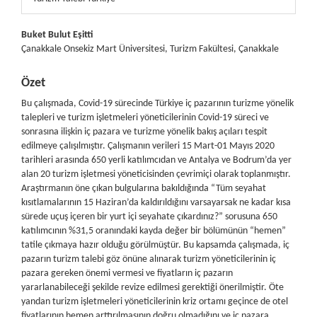
##plugins.themes.bootstrap3.article.main##
Buket Bulut Eşitti
Çanakkale Onsekiz Mart Üniversitesi, Turizm Fakültesi, Çanakkale
Özet
Bu çalışmada, Covid-19 sürecinde Türkiye iç pazarının turizme yönelik
talepleri ve turizm işletmeleri yöneticilerinin Covid-19 süreci ve
sonrasına ilişkin iç pazara ve turizme yönelik bakış açıları tespit
edilmeye çalışılmıştır. Çalışmanın verileri 15 Mart-01 Mayıs 2020
tarihleri arasında 650 yerli katılımcıdan ve Antalya ve Bodrum’da yer
alan 20 turizm işletmesi yöneticisinden çevrimiçi olarak toplanmıştır.
Araştırmanın öne çıkan bulgularına bakıldığında “Tüm seyahat
kısıtlamalarının 15 Haziran’da kaldırıldığını varsayarsak ne kadar kısa
sürede uçuş içeren bir yurt içi seyahate çıkardınız?” sorusuna 650
katılımcının %31,5 oranındaki kayda değer bir bölümünün “hemen”
tatile çıkmaya hazır olduğu görülmüştür. Bu kapsamda çalışmada, iç
pazarın turizm talebi göz önüne alınarak turizm yöneticilerinin iç
pazara gereken önemi vermesi ve fiyatların iç pazarın
yararlanabileceği şekilde revize edilmesi gerektiği önerilmiştir. Öte
yandan turizm işletmeleri yöneticilerinin kriz ortamı geçince de otel
fiyatlarının hemen arttırılmasının doğru olmadığını ve iç pazara