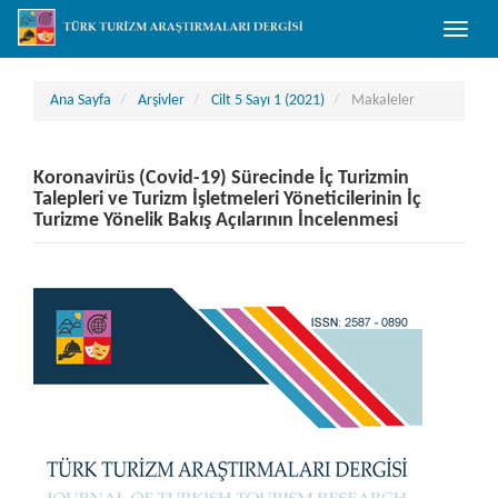
##plugins.themes.bootstrap3.accessible_menu.main_navigation##
Toggle
##plugins.themes.bootstrap3.accessible_menu.main_content##
naviga
##plugins.themes.bootstrap3.accessible_menu.sidebar##
Ana Sayfa
Arşivler
Cilt 5 Sayı 1 (2021)
Makaleler
Koronavirüs (Covid-19) Sürecinde İç Turizmin
Talepleri ve Turizm İşletmeleri Yöneticilerinin İç
Turizme Yönelik Bakış Açılarının İncelenmesi
##plugins.themes.bootstrap3.article.sidebar##