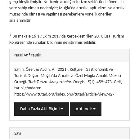
gerçekleştirilmiştir. Neticede arıcılığın turizm sektöründe önemli bir
yere sahip olması nedeniyle; Muğla’da arıcılık, apiturizmi ve arıcılık
müzesinde olması ve yapılması gerekenlere yönelik öneriler
sıralanmıştır.
* Bu makale 16-19 Ekim 2019’da gerçekleştirilen 20. Ulusal Turizm
Kongresi’nde sunulan bildirinin geliştirilmiş şeklidir.
##plugins.themes.bootstrap3.article.details##
Nasıl Atıf Yapılır
Şahin, Özer, & Aydın, A. (2021). Kültürel, Gastronomik ve
Turistik Değer: Muğla’da Arıcılık ve Özel Muğla Arıcılık Müzesi
Örneği.
Türk Turizm Araştırmaları Dergisi
,
5
(1), 459–473. Geliş
tarihi gönderen
https://www.tutad.org/index.php/tutad/article/view/427
Daha Fazla Atıf Biçimi
Atıf İndir
Sayı