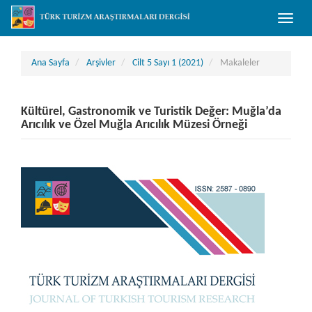
##plugins.themes.bootstrap3.accessible_menu.main_navigation##
Toggle
##plugins.themes.bootstrap3.accessible_menu.main_content##
naviga
##plugins.themes.bootstrap3.accessible_menu.sidebar##
Ana Sayfa
Arşivler
Cilt 5 Sayı 1 (2021)
Makaleler
Kültürel, Gastronomik ve Turistik Değer: Muğla’da
Arıcılık ve Özel Muğla Arıcılık Müzesi Örneği
##plugins.themes.bootstrap3.article.sidebar##