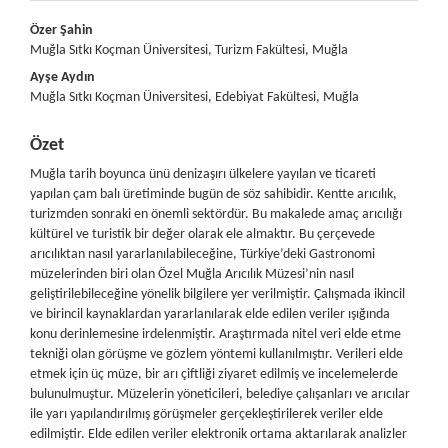
##plugins.themes.bootstrap3.article.main##
Özer Şahin
Muğla Sıtkı Koçman Üniversitesi, Turizm Fakültesi, Muğla
Ayşe Aydın
Muğla Sıtkı Koçman Üniversitesi, Edebiyat Fakültesi, Muğla
Özet
Muğla tarih boyunca ünü denizaşırı ülkelere yayılan ve ticareti
yapılan çam balı üretiminde bugün de söz sahibidir. Kentte arıcılık,
turizmden sonraki en önemli sektördür. Bu makalede amaç arıcılığı
kültürel ve turistik bir değer olarak ele almaktır. Bu çerçevede
arıcılıktan nasıl yararlanılabileceğine, Türkiye’deki Gastronomi
müzelerinden biri olan Özel Muğla Arıcılık Müzesi’nin nasıl
geliştirilebileceğine yönelik bilgilere yer verilmiştir. Çalışmada ikincil
ve birincil kaynaklardan yararlanılarak elde edilen veriler ışığında
konu derinlemesine irdelenmiştir. Araştırmada nitel veri elde etme
tekniği olan görüşme ve gözlem yöntemi kullanılmıştır. Verileri elde
etmek için üç müze, bir arı çiftliği ziyaret edilmiş ve incelemelerde
bulunulmuştur. Müzelerin yöneticileri, belediye çalışanları ve arıcılar
ile yarı yapılandırılmış görüşmeler gerçekleştirilerek veriler elde
edilmiştir. Elde edilen veriler elektronik ortama aktarılarak analizler