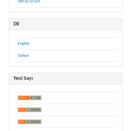
ORCID ID İçin
Dil
English
Türkçe
Yeni Sayı