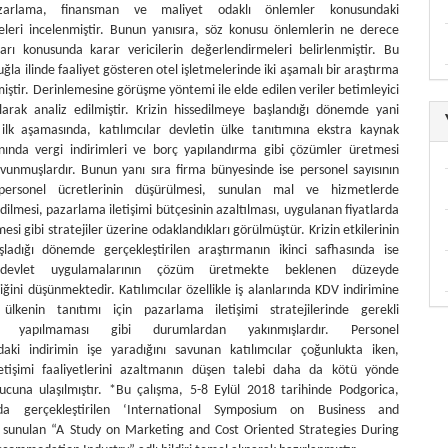
zarlama, finansman ve maliyet odaklı önlemler konusundaki
leri incelenmiştir. Bunun yanısıra, söz konusu önlemlerin ne derece
ları konusunda karar vericilerin değerlendirmeleri belirlenmiştir. Bu
a ilinde faaliyet gösteren otel işletmelerinde iki aşamalı bir araştırma
miştir. Derinlemesine görüşme yöntemi ile elde edilen veriler betimleyici
ılarak analiz edilmiştir. Krizin hissedilmeye başlandığı dönemde yani
ilk aşamasında, katılımcılar devletin ülke tanıtımına ekstra kaynak
nında vergi indirimleri ve borç yapılandırma gibi çözümler üretmesi
avunmuşlardır. Bunun yanı sıra firma bünyesinde ise personel sayısının
 personel ücretlerinin düşürülmesi, sunulan mal ve hizmetlerde
dilmesi, pazarlama iletişimi bütçesinin azaltılması, uygulanan fiyatlarda
mesi gibi stratejiler üzerine odaklandıkları görülmüştür. Krizin etkilerinin
ladığı dönemde gerçekleştirilen araştırmanın ikinci safhasında ise
r devlet uygulamalarının çözüm üretmekte beklenen düzeyde
ğini düşünmektedir. Katılımcılar özellikle iş alanlarında KDV indirimine
 ülkenin tanıtımı için pazarlama iletişimi stratejilerinde gerekli
erin yapılmaması gibi durumlardan yakınmışlardır. Personel
daki indirimin işe yaradığını savunan katılımcılar çoğunlukta iken,
etişimi faaliyetlerini azaltmanın düşen talebi daha da kötü yönde
nucuna ulaşılmıştır. *Bu çalışma, 5-8 Eylül 2018 tarihinde Podgorica,
da gerçekleştirilen ‘International Symposium on Business and
 sunulan “A Study on Marketing and Cost Oriented Strategies During