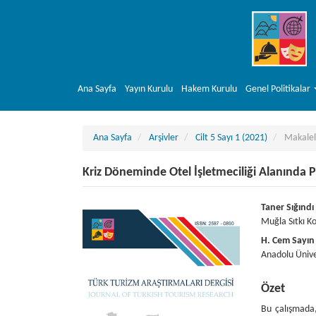
##plugins.themes.bootstrap3.accessible_menu.main_navigation##
##plugins.themes.bootstrap3.accessible_menu.main_content##
##plugins.themes.bootstrap3.accessible_menu.sidebar##
Ana Sayfa
Yayın Kurulu
Hakem Kurulu
Genel Politikalar
Ana Sayfa
Arşivler
Cilt 5 Sayı 1 (2021)
Makalel
Kriz Döneminde Otel İşletmeciliği Alanında
##plugins.themes.bootstrap3.article.sideba
##plugins
Taner Sığındı
Muğla Sıtkı Ko
H. Cem Sayın
Anadolu Üniver
Özet
Bu çalışmada, 