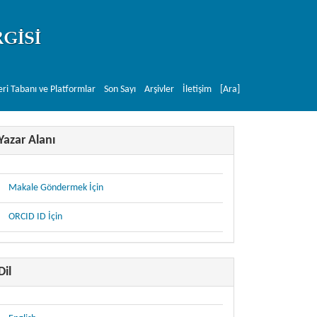
eri Tabanı ve Platformlar
Son Sayı
Arşivler
İletişim
[Ara]
Yazar Alanı
Makale Göndermek İçin
ORCID ID İçin
Dil