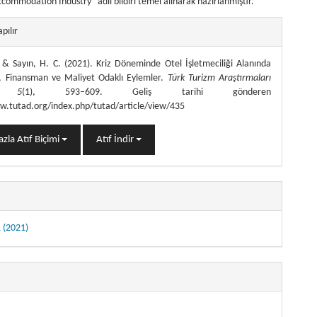
Accommodation Industry” adlı bildiri temel alınarak hazırlanmıştır.
themes.bootstrap3.article.details##
apılır
., & Sayın, H. C. (2021). Kriz Döneminde Otel İşletmeciliği Alanında
, Finansman ve Maliyet Odaklı Eylemler.
Türk Turizm Araştırmaları
,
5
(1), 593–609. Geliş tarihi gönderen
w.tutad.org/index.php/tutad/article/view/435
zla Atıf Biçimi
Atıf İndir
1 (2021)