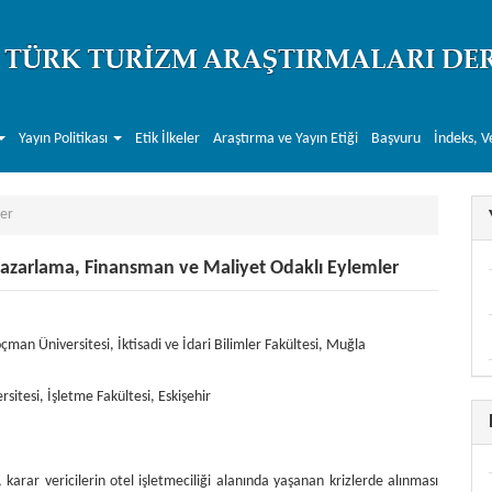
Yayın Politikası
Etik İlkeler
Araştırma ve Yayın Etiği
Başvuru
İndeks, V
er
 Pazarlama, Finansman ve Maliyet Odaklı Eylemler
r##
.themes.bootstrap3.article.main##
çman Üniversitesi, İktisadi ve İdari Bilimler Fakültesi, Muğla
sitesi, İşletme Fakültesi, Eskişehir
karar vericilerin otel işletmeciliği alanında yaşanan krizlerde alınması