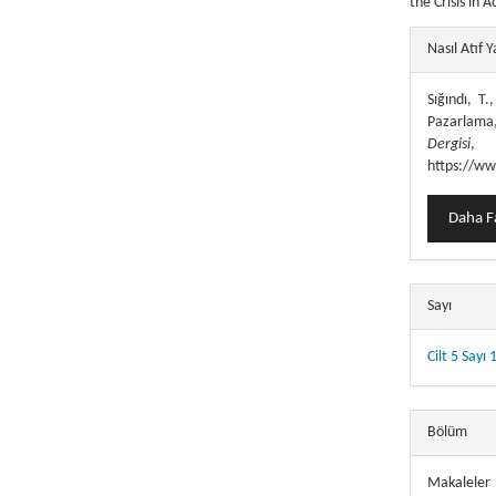
the Crisis in 
##plugins.
Nasıl Atıf Y
Sığındı, T
Pazarlama
Dergisi
https://ww
Daha Fa
Sayı
Cilt 5 Sayı 
Bölüm
Makaleler