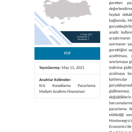
gereken pa
değerlendirme
faydalı olduk
bağlamda, Muğl
gerçekleştiril
analiz kullan
araştırmanın 
ayırmanın ya
gerektiğini s
PDF
azaltılması,
sınırlamaya gi
indirime gidil
Yayınlanmış:
May 13, 2021
azalmaya baş
katılımcıla
Anahtar Kelimeler:
gerçekleşmedi
Kriz Konaklama Pazarlama
gidilmemesi,
Maliyet Azaltımı Finansman
değişiklikl
harcamaların
pazarlama il
etkilediği so
Montenegro’
Economics’de