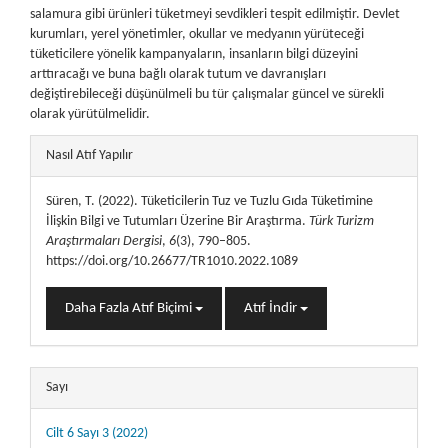
salamura gibi ürünleri tüketmeyi sevdikleri tespit edilmiştir. Devlet
kurumları, yerel yönetimler, okullar ve medyanın yürüteceği
tüketicilere yönelik kampanyaların, insanların bilgi düzeyini
arttıracağı ve buna bağlı olarak tutum ve davranışları
değiştirebileceği düşünülmeli bu tür çalışmalar güncel ve sürekli
olarak yürütülmelidir.
##plugins.themes.bootstrap3.article.details##
Nasıl Atıf Yapılır
Süren, T. (2022). Tüketicilerin Tuz ve Tuzlu Gıda Tüketimine
İlişkin Bilgi ve Tutumları Üzerine Bir Araştırma.
Türk Turizm
Araştırmaları Dergisi
,
6
(3), 790–805.
https://doi.org/10.26677/TR1010.2022.1089
Daha Fazla Atıf Biçimi
Atıf İndir
Sayı
Cilt 6 Sayı 3 (2022)