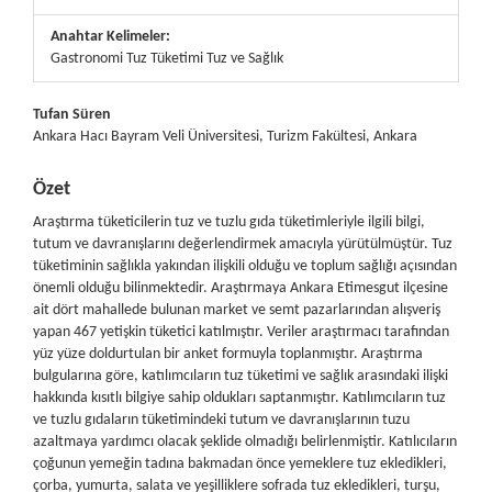
Anahtar Kelimeler:
Gastronomi Tuz Tüketimi Tuz ve Sağlık
##plugins.themes.bootstrap3.article.main##
Tufan Süren
Ankara Hacı Bayram Veli Üniversitesi, Turizm Fakültesi, Ankara
Özet
Araştırma tüketicilerin tuz ve tuzlu gıda tüketimleriyle ilgili bilgi,
tutum ve davranışlarını değerlendirmek amacıyla yürütülmüştür. Tuz
tüketiminin sağlıkla yakından ilişkili olduğu ve toplum sağlığı açısından
önemli olduğu bilinmektedir. Araştırmaya Ankara Etimesgut ilçesine
ait dört mahallede bulunan market ve semt pazarlarından alışveriş
yapan 467 yetişkin tüketici katılmıştır. Veriler araştırmacı tarafından
yüz yüze doldurtulan bir anket formuyla toplanmıştır. Araştırma
bulgularına göre, katılımcıların tuz tüketimi ve sağlık arasındaki ilişki
hakkında kısıtlı bilgiye sahip oldukları saptanmıştır. Katılımcıların tuz
ve tuzlu gıdaların tüketimindeki tutum ve davranışlarının tuzu
azaltmaya yardımcı olacak şeklide olmadığı belirlenmiştir. Katılıcıların
çoğunun yemeğin tadına bakmadan önce yemeklere tuz ekledikleri,
çorba, yumurta, salata ve yeşilliklere sofrada tuz ekledikleri, turşu,