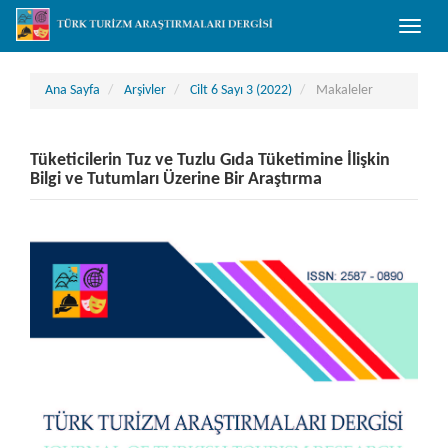
##plugins.themes.bootstrap3.accessible_menu.main_navigation##
Toggle
##plugins.themes.bootstrap3.accessible_menu.main_content##
naviga
##plugins.themes.bootstrap3.accessible_menu.sidebar##
Ana Sayfa
Arşivler
Cilt 6 Sayı 3 (2022)
Makaleler
Tüketicilerin Tuz ve Tuzlu Gıda Tüketimine İlişkin
Bilgi ve Tutumları Üzerine Bir Araştırma
##plugins.themes.bootstrap3.article.sidebar##