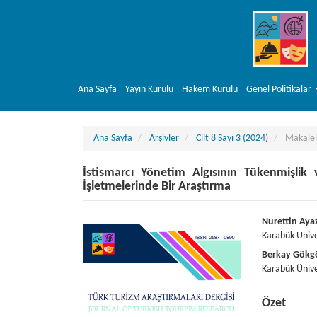
##plugins.themes.bootstrap3.accessible_menu.main_navigation##
##plugins.themes.bootstrap3.accessible_menu.main_content##
##plugins.themes.bootstrap3.accessible_menu.sidebar##
Ana Sayfa
Yayın Kurulu
Hakem Kurulu
Genel Politikalar
Ana Sayfa
Arşivler
Cilt 8 Sayı 3 (2024)
Makalel
İstismarcı Yönetim Algısının Tükenmişlik
İşletmelerinde Bir Araştırma
##plugins.themes.bootstrap3.article.sideba
##plugins
Nurettin Aya
Karabük Ünive
Berkay Gökg
Karabük Ünive
Özet