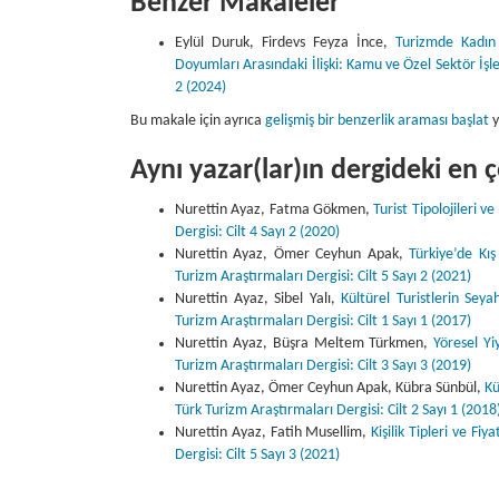
Benzer Makaleler
Eylül Duruk, Firdevs Feyza İnce,
Turizmde Kadın
Doyumları Arasındaki İlişki: Kamu ve Özel Sektör İ
2 (2024)
Bu makale için ayrıca
gelişmiş bir benzerlik araması başlat
y
Aynı yazar(lar)ın dergideki en
Nurettin Ayaz, Fatma Gökmen,
Turist Tipolojileri 
Dergisi: Cilt 4 Sayı 2 (2020)
Nurettin Ayaz, Ömer Ceyhun Apak,
Türkiye’de Kı
Turizm Araştırmaları Dergisi: Cilt 5 Sayı 2 (2021)
Nurettin Ayaz, Sibel Yalı,
Kültürel Turistlerin Sey
Turizm Araştırmaları Dergisi: Cilt 1 Sayı 1 (2017)
Nurettin Ayaz, Büşra Meltem Türkmen,
Yöresel Yi
Turizm Araştırmaları Dergisi: Cilt 3 Sayı 3 (2019)
Nurettin Ayaz, Ömer Ceyhun Apak, Kübra Sünbül,
Kü
Türk Turizm Araştırmaları Dergisi: Cilt 2 Sayı 1 (2018
Nurettin Ayaz, Fatih Musellim,
Kişilik Tipleri ve Fiy
Dergisi: Cilt 5 Sayı 3 (2021)