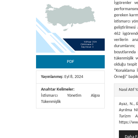
İşgörenler v
performansını
gereken karma
istismarcı yön
geliştirilmesi
462 işgörend
verilerin an
durumlarını
boyutlarında ş
tükenmişlik v
PDF
olduğu tespit
“Konaklama İş
Örneği” başlık
Yayınlanmış:
Eyl 8, 2024
##plugins.
Anahtar Kelimeler:
Nasıl Atıf Y
İstismarcı Yönetim Algısı
Tükenmişlik
Ayaz, N., &
Ayrılma Ni
Turizm Ar
https://ww
Daha Fa