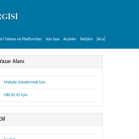
eri Tabanı ve Platformlar
Son Sayı
Arşivler
İletişim
[Ara]
Yazar Alanı
Makale Göndermek İçin
ORCID ID İçin
Dil