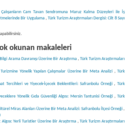
 Çalışanların Cam Tavan Sendromuna Maruz Kalma Düzeyleri ile İş
şletmelerinde Bir Uygulama
,
Türk Turizm Araştırmaları Dergisi: Cilt 8 Sayı
apabilirsiniz.
 çok okunan makaleleri
ve Bilgi Arama Davranışı Üzerine Bir Araştırma
,
Türk Turizm Araştırmaları
ş Turizmine Yönelik Yapılan Çalışmalar Üzerine Bir Meta Analizi
,
Türk
ahat Tercihleri ve Yiyecek-İçecek Beklentileri: Safranbolu Örneği
,
Türk
yeceklere Yönelik Gıda Güvenliği Algısı: Mersin Tantunisi Örneği
,
Türk
ltürel Miras Alanları Üzerine Bir Meta Analizi: Safranbolu İlçesi Örneği
,
)
at Algısı: Yerli Turistler Üzerine Bir Araştırma
,
Türk Turizm Araştırmaları