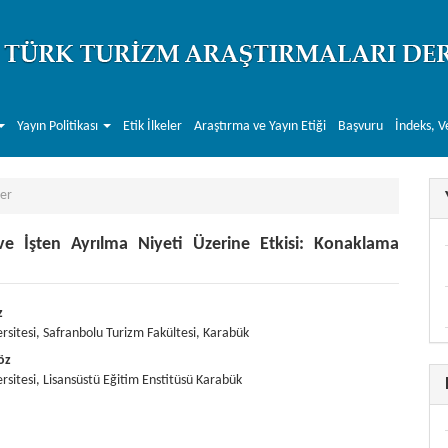
Yayın Politikası
Etik İlkeler
Araştırma ve Yayın Etiği
Başvuru
İndeks, V
er
 ve İşten Ayrılma Niyeti Üzerine Etkisi: Konaklama
r##
.themes.bootstrap3.article.main##
z
rsitesi, Safranbolu Turizm Fakültesi, Karabük
öz
rsitesi, Lisansüstü Eğitim Enstitüsü Karabük