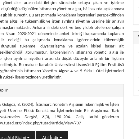
e yöneticiler arasındaki iletişim sürecinde ortaya çıkan ve işletme
 düşürdüğü düşünülen istismarcı yönetim algısı, hâlihazırda açıklanması
şık bir süreçtir. Bu araştırmada konaklama işgörenleri perspektifinden
etim algısı ile tükenmişlik ve işten ayrılma niyetine üzerine bir anlayış
 amaçlanmaktadır. Ankara ilindeki dört ve beş yıldızlı otellerde çalışan
en Nisan 2020-2021 döneminde anket tekniği kapsamında toplanan
aliz edildiği bu çalışmada konaklama işgörenlerinin tükenmişlik
; duygusal tükenme, duyarsızlaşma ve azalan kişisel başarı alt
ekillendirdiği görülmüştür. İşgörenlerinin istismarcı yönetici algısı ile
e işten ayrılma niyetleri arasında düşük düzeyde anlamlı bir ilişkinin
 edilmiştir. Bu makale Karabük Üniversitesi Lisansüstü Eğitim Enstitüsü
görenlerinin İstismarcı Yönetim Algısı: 4 ve 5 Yıldızlı Otel İşletmeleri
lı yüksek lisans tezinden üretilmiştir.
themes.bootstrap3.article.details##
apılır
 Gökgöz, B. (2024). İstismarcı Yönetim Algısının Tükenmişlik ve İşten
yeti Üzerine Etkisi: Konaklama İşletmelerinde Bir Araştırma.
Türk
aştırmaları Dergisi
,
8
(3), 190–204. Geliş tarihi gönderen
w.tutad.org/index.php/tutad/article/view/707
zla Atıf Biçimi
Atıf İndir