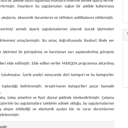
hızlı bir şekilde uyum sağlaması insanların evlerine yemek sipariş verme
 artırmıştır. İnsanların bu uygulamaları yoğun bir şekilde kullanmaya
ş akışlarını, ekonomik durumlarını ve istihdam politikalarını etkilemiştir.
çevrimiçi yemek sipariş uygulamalarının yiyecek içecek işletmeleri
elirlenmesi amaçlanmıştır. Bu amaç doğrultusunda Bayburt ilinde yer
k işletmesi ile görüşülmüş ve hazırlanan yarı yapılandırılmış görüşme
ileri elde edilmiştir. Elde edilen veriler MAXQDA programına aktarılmış
i tutulmuştur. İçerik analizi sonucunda dört kategori ve bu kategoriler
toplandığı belirlenmiştir. Araştırmanın kategorileri pazar kaynaklı
,
kış, talep yönetimi ve fiyat düzeyi şeklinde isimlendirilmiştir. Çalışma
terinin bu uygulamalara talebinin yüksek olduğu, bu uygulamalarının
 iş akışını etkilediği ve ekonomik açıdan kâr ve zarar durumlarının
lirlenmiştir.
themes.bootstrap3.article.details##
apılır