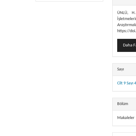
ÜNLÜ, H. 
İşletmeler
Araştı
https://do
Daha Fa
Sayı
Cilt 9 Sayı 
Bölüm
Makaleler