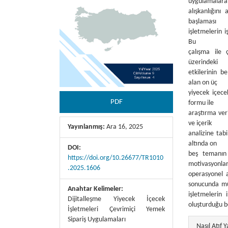
uygulamalara 
alışkanlığını
başlaması
işletmelerin i
Bu
çalışma ile 
üzerindeki
etkilerinin b
alan on üç
yiyecek içece
PDF
formu ile
araştırma ver
ve içerik
Yayınlanmış:
Ara 16, 2025
analizine tab
altında on
DOI:
beş temanın 
https://doi.org/10.26677/TR1010
motivasyonlar
.2025.1606
operasyonel a
sonucunda müş
Anahtar Kelimeler:
işletmelerin
Dijitalleşme Yiyecek İçecek
oluşturduğu be
İşletmeleri Çevrimiçi Yemek
##plugins.
Sipariş Uygulamaları
Nasıl Atıf Y