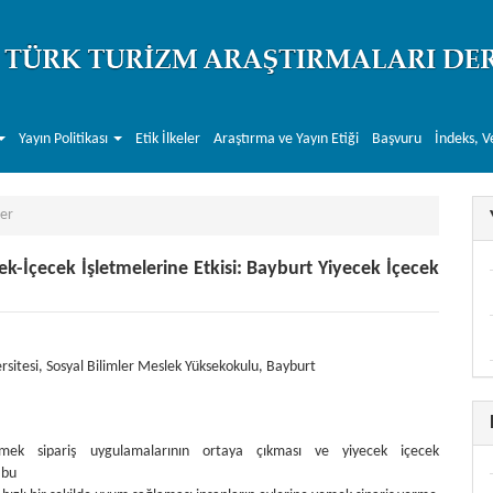
Yayın Politikası
Etik İlkeler
Araştırma ve Yayın Etiği
Başvuru
İndeks, V
er
ek-İçecek İşletmelerine Etkisi: Bayburt Yiyecek İçecek
r##
.themes.bootstrap3.article.main##
rsitesi, Sosyal Bilimler Meslek Yüksekokulu, Bayburt
emek sipariş uygulamalarının ortaya çıkması ve yiyecek içecek
 bu