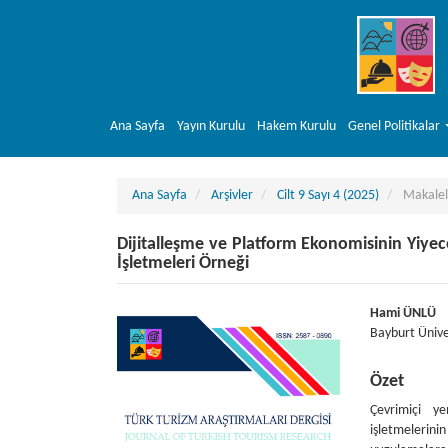
##plugins.themes.bootstrap3.accessible_menu.main_navigation##
##plugins.themes.bootstrap3.accessible_menu.main_content##
##plugins.themes.bootstrap3.accessible_menu.sidebar##
Ana Sayfa
Yayın Kurulu
Hakem Kurulu
Genel Politikalar
Ana Sayfa
Arşivler
Cilt 9 Sayı 4 (2025)
Makalel
Dijitalleşme ve Platform Ekonomisinin Yiyec
İşletmeleri Örneği
##plugins.themes.bootstrap3.article.sideba
##plugins
Hami ÜNLÜ
Bayburt Ünive
Özet
Çevrimiçi y
işletmelerinin