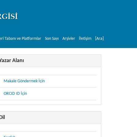
eri Tabanı ve Platformlar
Son Sayı
Arşivler
İletişim
[Ara]
Yazar Alanı
Makale Göndermek İçin
ORCID ID İçin
Dil