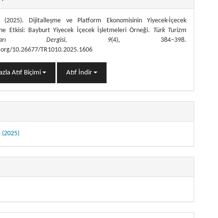
(2025). Dijitalleşme ve Platform Ekonomisinin Yiyecek-İçecek
ine Etkisi: Bayburt Yiyecek İçecek İşletmeleri Örneği.
Türk Turizm
rmaları Dergisi
,
9
(4), 384–398.
i.org/10.26677/TR1010.2025.1606
zla Atıf Biçimi
Atıf İndir
4 (2025)