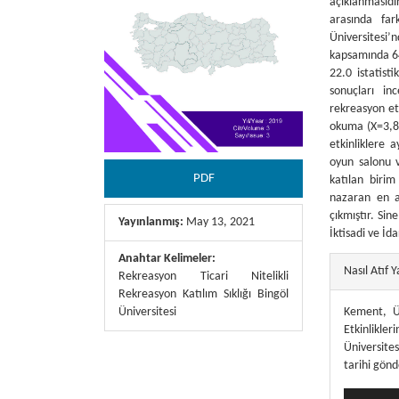
açıklanmasıdı
arasında far
Üniversitesi
kapsamında 64
22.0 istatist
sonuçları inc
rekreasyon etk
okuma (X=3,81
etkinliklere a
oyun salonu v
PDF
katılan birim
nazaran en a
çıkmıştır. Sin
Yayınlanmış:
May 13, 2021
İktisadi ve İd
Anahtar Kelimeler:
##plugins.
Nasıl Atıf Y
Rekreasyon Ticari Nitelikli
Rekreasyon Katılım Sıklığı Bingöl
Kement, Üz
Üniversitesi
Etkinlikler
Üniversite
tarihi gön