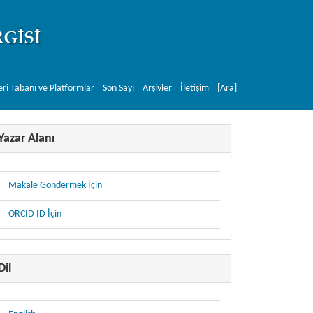
eri Tabanı ve Platformlar
Son Sayı
Arşivler
İletişim
[Ara]
Yazar Alanı
Makale Göndermek İçin
ORCID ID İçin
Dil