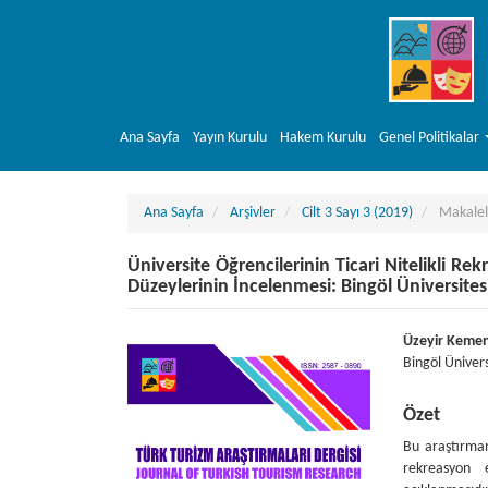
##plugins.themes.bootstrap3.accessible_menu.main_navigation##
##plugins.themes.bootstrap3.accessible_menu.main_content##
##plugins.themes.bootstrap3.accessible_menu.sidebar##
Ana Sayfa
Yayın Kurulu
Hakem Kurulu
Genel Politikalar
Ana Sayfa
Arşivler
Cilt 3 Sayı 3 (2019)
Makalel
Üniversite Öğrencilerinin Ticari Nitelikli Re
Düzeylerinin İncelenmesi: Bingöl Üniversites
##plugins.themes.bootstrap3.article.sideba
##plugins
Üzeyir Keme
Bingöl Ünivers
Özet
Bu araştırman
rekreasyon e