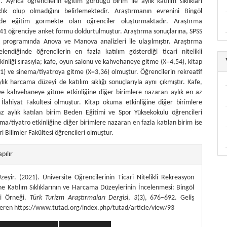
r. Ayrıca öğrencilerin eğitim gördüğü birim ile aylık katılım sıklıkları
klık olup olmadığını belirlemektedir. Araştırmanın evrenini Bingöl
’nde eğitim görmekte olan öğrenciler oluşturmaktadır. Araştırma
1 öğrenciye anket formu doldurtulmuştur. Araştırma sonuçlarına, SPSS
ik programında Anova ve Manova analizleri ile ulaşılmıştır. Araştırma
elendiğinde öğrencilerin en fazla katılım gösterdiği ticari nitelikli
inliği sırasıyla; kafe, oyun salonu ve kahvehaneye gitme (X=4,54), kitap
) ve sinema/tiyatroya gitme (X=3,36) olmuştur. Öğrencilerin rekreatif
ylık harcama düzeyi de katılım sıklığı sonuçlarıyla aynı çıkmıştır. Kafe,
e kahvehaneye gitme etkinliğine diğer birimlere nazaran aylık en az
 İlahiyat Fakültesi olmuştur. Kitap okuma etkinliğine diğer birimlere
z aylık katılan birim Beden Eğitimi ve Spor Yüksekokulu öğrencileri
ema/tiyatro etkinliğine diğer birimlere nazaran en fazla katılan birim ise
ari Bilimler Fakültesi öğrencileri olmuştur.
themes.bootstrap3.article.details##
apılır
eyir. (2021). Üniversite Öğrencilerinin Ticari Nitelikli Rekreasyon
ine Katılım Sıklıklarının ve Harcama Düzeylerinin İncelenmesi: Bingöl
si Örneği.
Türk Turizm Araştırmaları Dergisi
,
3
(3), 676–692. Geliş
deren https://www.tutad.org/index.php/tutad/article/view/93