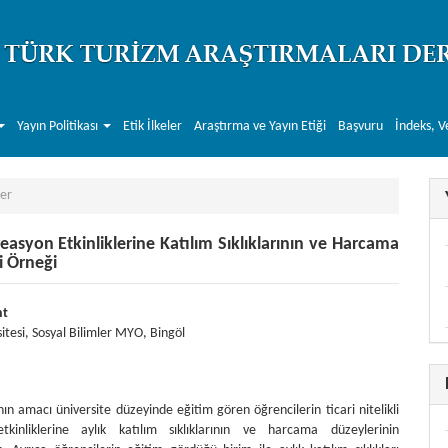
Yayın Politikası
Etik İlkeler
Araştırma ve Yayın Etiği
Başvuru
İndeks, V
er
kreasyon Etkinliklerine Katılım Sıklıklarının ve Harcama
i Örneği
r##
.themes.bootstrap3.article.main##
nt
itesi, Sosyal Bilimler MYO, Bingöl
ın amacı üniversite düzeyinde eğitim gören öğrencilerin ticari nitelikli
tkinliklerine aylık katılım sıklıklarının ve harcama düzeylerinin