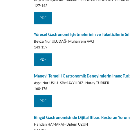
Beyza KILIÇASLAN- Muhammed Yusuf POLATCAN- Berfin BE
127-142
PDF
Yöresel Gastronomi İşletmelerinin ve Tüketicilerin Sıf
Beyza Nur ULUDAĞ- Muharrem AVCI
143-159
PDF
Manevi Temelli Gastronomik Deneyimlerin İnanç Turi
Ayşe Nur USLU- Sibel AYYILDIZ- Nuray TÜRKER
160-176
PDF
Bingöl Gastronomisinde Dijital İtibar: Restoran Yoruml
Handan HAMARAT- Didem UZUN