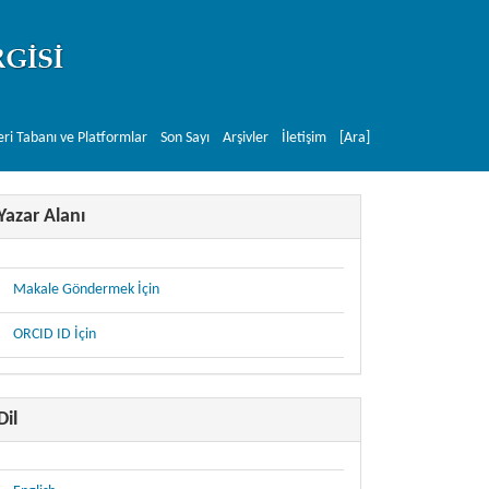
eri Tabanı ve Platformlar
Son Sayı
Arşivler
İletişim
[Ara]
Yazar Alanı
Makale Göndermek İçin
ORCID ID İçin
Dil