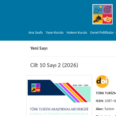
##plugins.themes.bootstrap3.accessible_menu.main_navigation##
##plugins.themes.bootstrap3.accessible_menu.main_content##
##plugins.themes.bootstrap3.accessible_menu.sidebar##
Ana Sayfa
Yayın Kurulu
Hakem Kurulu
Genel Politikalar
Yeni Sayı
Cilt 10 Sayı 2 (2026)
TÜRK TURİZM
ISSN:
2587–0
Alan:
Turizm