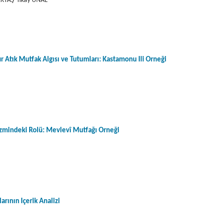
KTAŞ- İlkay ÜNAL
ır Atık Mutfak Algısı ve Tutumları: Kastamonu İli Örneği
zmindeki Rolü: Mevlevî Mutfağı Örneği
arının İçerik Analizi