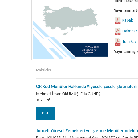
Türü:
Hakemli
Yayınlanma Sı
Kapak
Hakem Ku
Tüm Sayı
Yayınlanmış:
Makaleler
QR Kod Menüler Hakkında Yiyecek İçecek İşletmelerine 
Mehmet İhsan OKUMUŞ- Eda GÜNEŞ
107-126
PDF
Tunceli Yöresel Yemekleri ve İşletme Menülerindeki Y