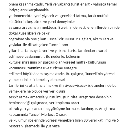
önem kazanmaktadır. Yerli ve yabancı turistler artık yalnızca temel
ihtiyaçlarını karşılamakla
yetinmemekte, yeni yiyecek ve içecekleri tatma, farklı mutfak
kültürlerini keşfetme ve yerel deneyimler
yaşama arayışına girmektedir. Bu eğilimden etkilenen illerden biri de
doğal güzellikleri ve bakir
coğrafyasıyla öne çıkan Tunceli’dir. Munzur Dağları, akarsuları ve
yaylaları ile dikkat çeken Tunceli, son
yıllarda artan sayıda yerli ve yabancı turist tarafından ziyaret
edilmeye başlanmıştır. Bu nedenle, bölgenin
kültürel mirasının bir parçası olan yöresel mutfak kültürünün
korunması, tanıtılması ve turizme entegre
edilmesi büyük önem taşımaktadır. Bu çalışma, Tunceli’nin yöresel
yemeklerini belirlemek, geleneksel
tariflerini kayıt altına almak ve ilin yiyecek-içecek işletmelerinde bu
yemeklere ne ölçüde yer verildiğini
tespit etmek amacıyla yürütülmüştür. Nitel araştırma deseninin
benimsendiği çalışmada, veri toplama aracı
olarak yarı yapılandırılmış görüşme formu kullanılmıştır. Araştırma
kapsamında Tunceli Merkez, Ovacık
ve Pülümür ilçelerinde yöresel yemekleri bilen 30 yerel katılımcı ve 6
restoran işletmecisi ile yüz yüze