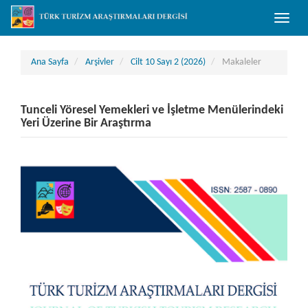
##plugins.themes.bootstrap3.accessible_menu.main_navigation##
Toggle
##plugins.themes.bootstrap3.accessible_menu.main_content##
naviga
##plugins.themes.bootstrap3.accessible_menu.sidebar##
Ana Sayfa
Arşivler
Cilt 10 Sayı 2 (2026)
Makaleler
Tunceli Yöresel Yemekleri ve İşletme Menülerindeki
Yeri Üzerine Bir Araştırma
##plugins.themes.bootstrap3.article.sidebar##