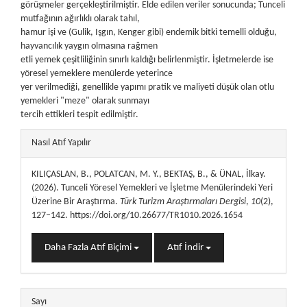
görüşmeler gerçekleştirilmiştir. Elde edilen veriler sonucunda; Tunceli
mutfağının ağırlıklı olarak tahıl,
hamur işi ve (Gulik, Işgın, Kenger gibi) endemik bitki temelli olduğu,
hayvancılık yaygın olmasına rağmen
etli yemek çeşitliliğinin sınırlı kaldığı belirlenmiştir. İşletmelerde ise
yöresel yemeklere menülerde yeterince
yer verilmediği, genellikle yapımı pratik ve maliyeti düşük olan otlu
yemekleri "meze" olarak sunmayı
tercih ettikleri tespit edilmiştir.
##plugins.themes.bootstrap3.article.details##
Nasıl Atıf Yapılır
KILIÇASLAN, B., POLATCAN, M. Y., BEKTAŞ, B., & ÜNAL, İlkay.
(2026). Tunceli Yöresel Yemekleri ve İşletme Menülerindeki Yeri
Üzerine Bir Araştırma.
Türk Turizm Araştırmaları Dergisi
,
10
(2),
127–142. https://doi.org/10.26677/TR1010.2026.1654
Daha Fazla Atıf Biçimi
Atıf İndir
Sayı