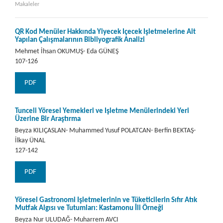
Makaleler
QR Kod Menüler Hakkında Yiyecek İçecek İşletmelerine Ait
Yapılan Çalışmalarının Bibliyografik Analizi
Mehmet İhsan OKUMUŞ- Eda GÜNEŞ
107-126
PDF
Tunceli Yöresel Yemekleri ve İşletme Menülerindeki Yeri
Üzerine Bir Araştırma
Beyza KILIÇASLAN- Muhammed Yusuf POLATCAN- Berfin BEKTAŞ-
İlkay ÜNAL
127-142
PDF
Yöresel Gastronomi İşletmelerinin ve Tüketicilerin Sıfır Atık
Mutfak Algısı ve Tutumları: Kastamonu İli Örneği
Beyza Nur ULUDAĞ- Muharrem AVCI