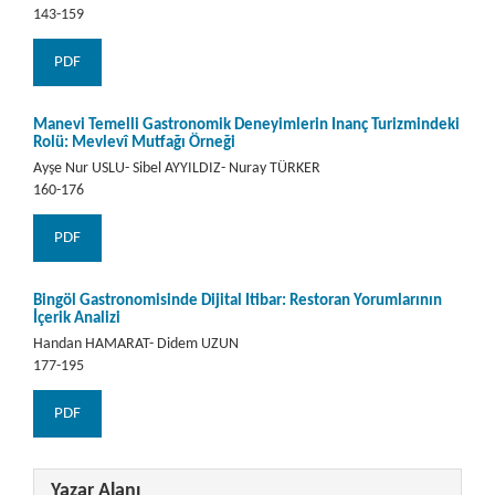
143-159
PDF
Manevi Temelli Gastronomik Deneyimlerin İnanç Turizmindeki
Rolü: Mevlevî Mutfağı Örneği
Ayşe Nur USLU- Sibel AYYILDIZ- Nuray TÜRKER
160-176
PDF
Bingöl Gastronomisinde Dijital İtibar: Restoran Yorumlarının
İçerik Analizi
Handan HAMARAT- Didem UZUN
177-195
PDF
Yazar Alanı