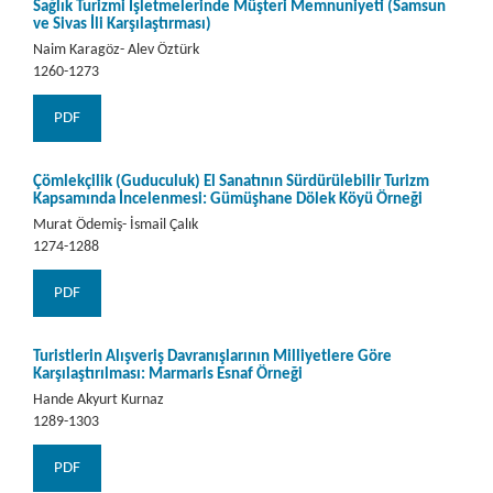
Sağlık Turizmi İşletmelerinde Müşteri Memnuniyeti (Samsun
ve Sivas İli Karşılaştırması)
Naim Karagöz- Alev Öztürk
1260-1273
PDF
Çömlekçilik (Guduculuk) El Sanatının Sürdürülebilir Turizm
Kapsamında İncelenmesi: Gümüşhane Dölek Köyü Örneği
Murat Ödemiş- İsmail Çalık
1274-1288
PDF
Turistlerin Alışveriş Davranışlarının Milliyetlere Göre
Karşılaştırılması: Marmaris Esnaf Örneği
Hande Akyurt Kurnaz
1289-1303
PDF