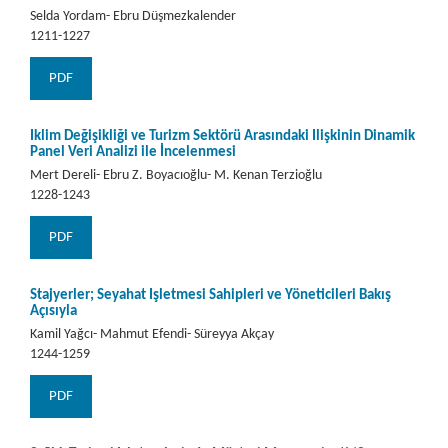
Selda Yordam- Ebru Düşmezkalender
1211-1227
PDF
İklim Değişikliği ve Turizm Sektörü Arasındaki İlişkinin Dinamik
Panel Veri Analizi ile İncelenmesi
Mert Dereli- Ebru Z. Boyacıoğlu- M. Kenan Terzioğlu
1228-1243
PDF
Stajyerler; Seyahat İşletmesi Sahipleri ve Yöneticileri Bakış
Açısıyla
Kamil Yağcı- Mahmut Efendi- Süreyya Akçay
1244-1259
PDF