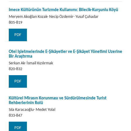
İmece Kültürünün Turizmde Kullanımı: Bilecik-Kurşunlu Köyü
Meryem Akoğlan Kozak- Necip Özdemir- Yusuf Çuhadar
805-819
PDF
Otel İşletmelerinde E-Şikâyetler ve E-Şikâyet Yönetimi Üzerine
Bir Araştırma
Serkan Ak- İsmail Kızılırmak
820-832
PDF
Kültürel Mirasın Korunması ve Sürdürülmesinde Turist
Rehberlerinin Rolü
Sıla Karacaoğlu- Medet Yolal
833-847
PDF