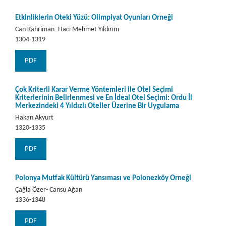
Etkinliklerin Öteki Yüzü: Olimpiyat Oyunları Örneği
Can Kahriman- Hacı Mehmet Yıldırım
1304-1319
PDF
Çok Kriterli Karar Verme Yöntemleri ile Otel Seçimi
Kriterlerinin Belirlenmesi ve En İdeal Otel Seçimi: Ordu İl
Merkezindeki 4 Yıldızlı Oteller Üzerine Bir Uygulama
Hakan Akyurt
1320-1335
PDF
Polonya Mutfak Kültürü Yansıması ve Polonezköy Örneği
Çağla Özer- Cansu Ağan
1336-1348
PDF