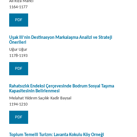
Ali Rıza Mancı
1164-1177
PDF
Uşak İli’nin Destinasyon Markalaşma Analizi ve Strateji
Önerileri
Uğur Uğur
1178-1193
PDF
Rahatsızlık Endeksi Çerçevesinde Bodrum Sosyal Taşıma
Kapasitesinin Belirlenmesi
Melahat Yıldırım Saçılık- Kadir Baysal
1194-1210
PDF
Toplum Temelli Turizm: Lavanta Kokulu Köy Örneği