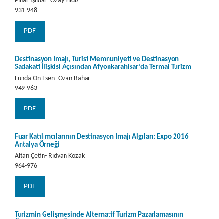
Pınar Işıldar- Özay Yıldız
931-948
PDF
Destinasyon İmajı, Turist Memnuniyeti ve Destinasyon
Sadakati İlişkisi Açısından Afyonkarahisar’da Termal Turizm
Funda Ön Esen- Ozan Bahar
949-963
PDF
Fuar Katılımcılarının Destinasyon İmajı Algıları: Expo 2016
Antalya Örneği
Altan Çetin- Rıdvan Kozak
964-976
PDF
Turizmin Gelişmesinde Alternatif Turizm Pazarlamasının