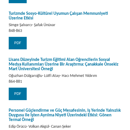
Turizmde Sosyo-Kültürel Uyumun Çalışan Memnuniyeti
Üzerine Etkisi
Simge Şalvarcı- Şafak Ünüvar
848-863
PDF
Lisans Düzeyinde Turizm Eğitimi Alan Öğrencilerin Sosyal
Medya Kullanımları Üzerine Bir Araştırma: Çanakkale Onsekiz
Mart Üniversitesi Örneği
Oğuzhan Dülgaroğlu- Lütfi Atay- Hacı Mehmet Yıldırım
864-881
PDF
Personel Güçlendirme ve Güç Mesafesinin, İş Yerinde Yalnızlık
Duygusu ile İşten Ayrılma Niyeti Üzerindeki Etkisi: Gönen
Termal Örneği
Edip Örücü- Volkan Akgül- Canan Şeker