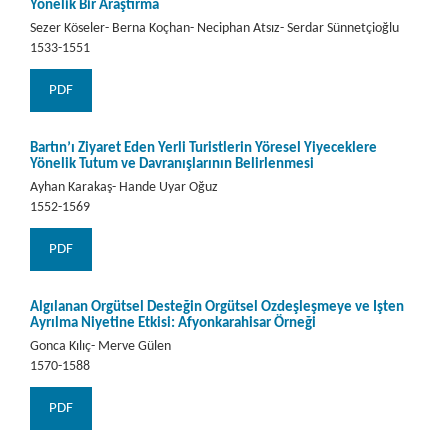
Yönelik Bir Araştırma
Sezer Köseler- Berna Koçhan- Neciphan Atsız- Serdar Sünnetçioğlu
1533-1551
PDF
Bartın’ı Ziyaret Eden Yerli Turistlerin Yöresel Yiyeceklere
Yönelik Tutum ve Davranışlarının Belirlenmesi
Ayhan Karakaş- Hande Uyar Oğuz
1552-1569
PDF
Algılanan Örgütsel Desteğin Örgütsel Özdeşleşmeye ve İşten
Ayrılma Niyetine Etkisi: Afyonkarahisar Örneği
Gonca Kılıç- Merve Gülen
1570-1588
PDF