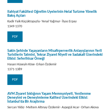
İlahiyat Fakültesi Öğretim Üyelerinin Helal Turizme Yönelik
Bakış Açıları
Kadir Faik Küçüktopuzlu- Yenal Yağmur- İlyas Erpay
1349-1370
PDF
Sakin Şehirde Yaşayanların Misafirperverlik Anlayışlarının Yerli
Turistlerin Tatmini, Tekrar Ziyaret Niyeti ve Sadakati Üzerindeki
Etkisi: Seferihisar Örneği
Hasan Hüseyin Köse- Erkan Özdemir
1371-1389
PDF
AVM Ziyaret Sıklığının Yaşam Memnuniyeti, Yenilenme
Deneyimi ve Deneyimleme Kalitesi Üzerindeki Etkisi:
İstanbul’da Bir Araştırma
Sercan Yıldız- Meltem Altınay Özdemir- Ayşegül Acar- Orhan Akova