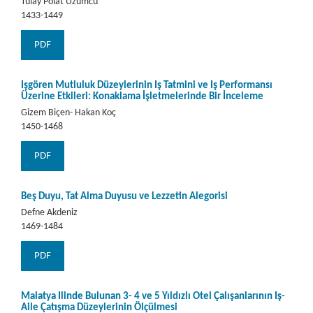
Tülay Polat Üzümcü
1433-1449
PDF
İşgören Mutluluk Düzeylerinin İş Tatmini ve İş Performansı
Üzerine Etkileri: Konaklama İşletmelerinde Bir İnceleme
Gizem Biçen- Hakan Koç
1450-1468
PDF
Beş Duyu, Tat Alma Duyusu ve Lezzetin Alegorisi
Defne Akdeniz
1469-1484
PDF
Malatya İlinde Bulunan 3- 4 ve 5 Yıldızlı Otel Çalışanlarının İş-
Aile Çatışma Düzeylerinin Ölçülmesi