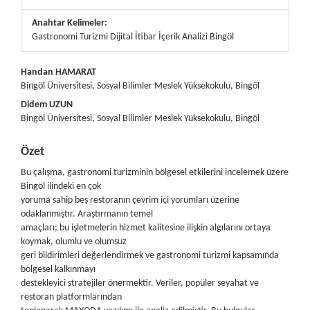
Anahtar Kelimeler:
Gastronomi Turizmi Dijital İtibar İçerik Analizi Bingöl
##plugins.themes.bootstrap3.article.main##
Handan HAMARAT
Bingöl Üniversitesi, Sosyal Bilimler Meslek Yüksekokulu, Bingöl
Didem UZUN
Bingöl Üniversitesi, Sosyal Bilimler Meslek Yüksekokulu, Bingöl
Özet
Bu çalışma, gastronomi turizminin bölgesel etkilerini incelemek üzere
Bingöl ilindeki en çok
yoruma sahip beş restoranın çevrim içi yorumları üzerine
odaklanmıştır. Araştırmanın temel
amaçları; bu işletmelerin hizmet kalitesine ilişkin algılarını ortaya
koymak, olumlu ve olumsuz
geri bildirimleri değerlendirmek ve gastronomi turizmi kapsamında
bölgesel kalkınmayı
destekleyici stratejiler önermektir. Veriler, popüler seyahat ve
restoran platformlarından