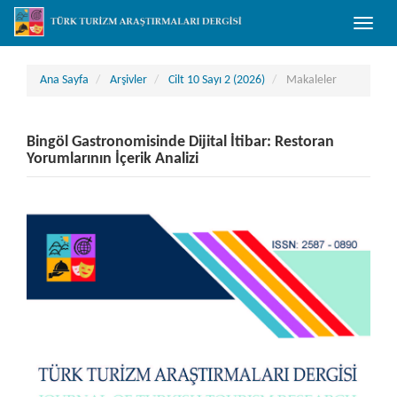
##plugins.themes.bootstrap3.accessible_menu.main_navigation##
Toggle
##plugins.themes.bootstrap3.accessible_menu.main_content##
naviga
##plugins.themes.bootstrap3.accessible_menu.sidebar##
Ana Sayfa
Arşivler
Cilt 10 Sayı 2 (2026)
Makaleler
Bingöl Gastronomisinde Dijital İtibar: Restoran
Yorumlarının İçerik Analizi
##plugins.themes.bootstrap3.article.sidebar##