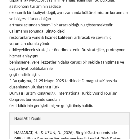
toplanarak MAXQDA yazılımı ile analiz edilmiştir. Bu bulgular,
gastronomi turizminin sadece
ekonomik bir faaliyet değil, aynı zamanda kültürel mirasın korunması
ve bölgesel farkındalığın
artması açısından önemli bir aracı olduğunu göstermektedir.
Çalışmanın sonunda, Bingöl’deki
restoranlara yönelik hizmet kalitesini artıracak ve çevrim içi
yorumları olumlu yönde
etkileyebilecek stratejiler önerilmektedir. Bu stratejiler, profesyonel
hizmet anlayışını
benimseme, yerel lezzetlerin daha çarpıcı bir şekilde tanıtılması ve
uygun fiyat politikaları ile
çeşitlendirilmiştir.
* Bu çalışma, 21-25 Mayıs 2025 tarihinde Famagusta/Kıbrıs'da
düzenlenen Uluslararası Türk
Dünyası Turizm Kongresi/7. International Turkic World Tourism
Congress bünyesinde sunulan
özet bildirinin genişletilmiş ve geliştirilmiş halidir.
##plugins.themes.bootstrap3.article.details##
Nasıl Atıf Yapılır
HAMARAT, H., & UZUN, D. (2026). Bingöl Gastronomisinde